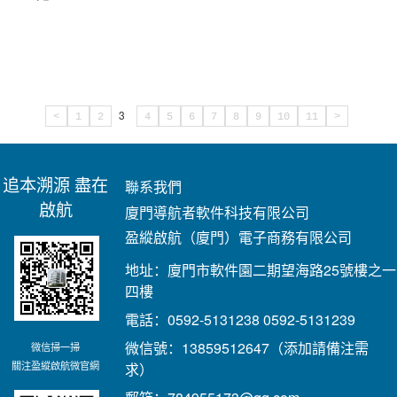
3
<
1
2
4
5
6
7
8
9
10
11
>
追本溯源 盡在
聯系我們
啟航
廈門導航者軟件科技有限公司
盈縱啟航（廈門）電子商務有限公司
地址：廈門市軟件園二期望海路25號樓之一
四樓
電話：0592-5131238 0592-5131239
微信號：13859512647（添加請備注需
微信掃一掃
關注盈縱啟航微官網
求）