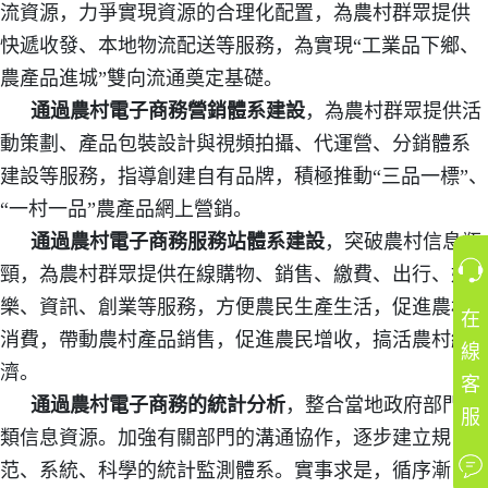
流資源，力爭實現資源的合理化配置，為農村群眾提供
快遞收發、本地物流配送等服務，為實現“工業品下鄉、
農產品進城”雙向流通奠定基礎。
通過農村電子商務營銷體系建設
，為農村群眾提供活
動策劃、產品包裝設計與視頻拍攝、代運營、分銷體系
建設等服務，指導創建自有品牌，積極推動“三品一標”、
“一村一品”農產品網上營銷。
通過農村電子商務服務站體系建設
，突破農村信息瓶
頸，為農村群眾提供在線購物、銷售、繳費、出行、娛
樂、資訊、創業等服務，方便農民生產生活，促進農村
在
消費，帶動農村產品銷售，促進農民增收，搞活農村經
線
濟。
客
通過農村電子商務的統計分析
，整合當地政府部門各
服
類信息資源。加強有關部門的溝通協作，逐步建立規
范、系統、科學的統計監測體系。實事求是，循序漸