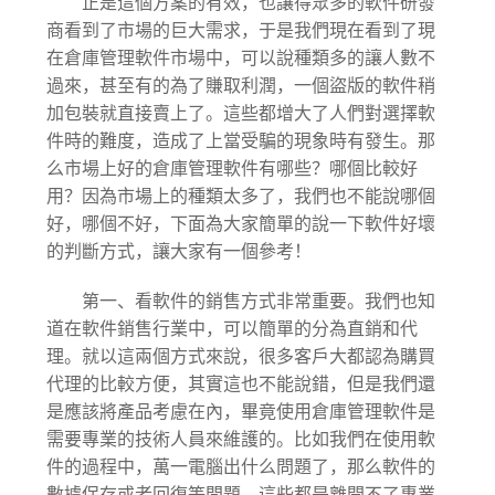
正是這個方案的有效，也讓得眾多的軟件研發
商看到了市場的巨大需求，于是我們現在看到了現
在倉庫管理軟件市場中，可以說種類多的讓人數不
過來，甚至有的為了賺取利潤，一個盜版的軟件稍
加包裝就直接賣上了。這些都增大了人們對選擇軟
件時的難度，造成了上當受騙的現象時有發生。那
么市場上好的倉庫管理軟件有哪些？哪個比較好
用？因為市場上的種類太多了，我們也不能說哪個
好，哪個不好，下面為大家簡單的說一下軟件好壞
的判斷方式，讓大家有一個參考！
第一、看軟件的銷售方式非常重要。我們也知
道在軟件銷售行業中，可以簡單的分為直銷和代
理。就以這兩個方式來說，很多客戶大都認為購買
代理的比較方便，其實這也不能說錯，但是我們還
是應該將產品考慮在內，畢竟使用倉庫管理軟件是
需要專業的技術人員來維護的。比如我們在使用軟
件的過程中，萬一電腦出什么問題了，那么軟件的
數據保存或者回復等問題，這些都是離開不了專業