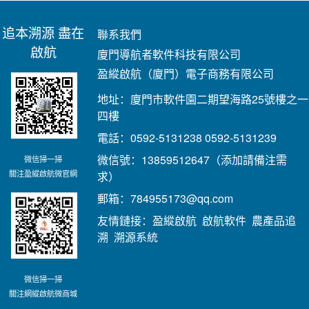
追本溯源 盡在
聯系我們
啟航
廈門導航者軟件科技有限公司
盈縱啟航（廈門）電子商務有限公司
地址：廈門市軟件園二期望海路25號樓之一
四樓
電話：0592-5131238 0592-5131239
微信號：13859512647（添加請備注需
微信掃一掃
關注盈縱啟航微官網
求）
郵箱：784955173@qq.com
友情鏈接：
盈縱啟航
啟航軟件
農產品追
溯
溯源系統
微信掃一掃
關注網縱啟航微商城