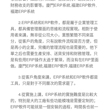
ERP
,
ERP
,
財務收支的影響等。廈門
系統
福建
軟件
ERP
福建
系統
2.ERP
ERP
系統和
軟件，都是屬于企業管理工
具，都具備管理層面的思維和流程實現。相對于使
用者來講，無非從公司大小，業態繁簡不同來區
分，從客戶的角度，只有說軟件流程是否方便，但
是再小的企業，完備的管理流程也是需要的，他下
單之后也需要生產安排、送貨安排和財務管理。只
ERP
ERP
是有些用
操作太過于繁瑣，而沒有在
里面
ERP
,
ERP
,
ERP
做。廈門
系統
福建
軟件
福建
系統
3.
ERP
ERP
從客戶角度來講，
系統和
軟件都是
工具，只是對于不同層次的需求罷了。
4.
ERP
從實施上講，
系統的實施難度是比較大
的，特別是大的工廠有些功能模塊是需要定制的；
ERP
軟件可能就是一個安裝的過程，時間長也就一