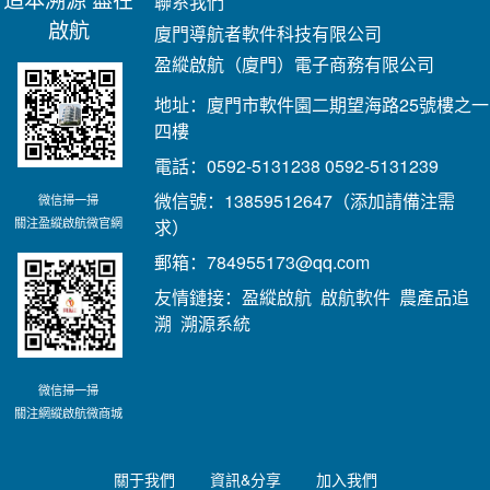
聯系我們
啟航
廈門導航者軟件科技有限公司
盈縱啟航（廈門）電子商務有限公司
地址：廈門市軟件園二期望海路25號樓之一
四樓
電話：0592-5131238 0592-5131239
微信號：13859512647（添加請備注需
微信掃一掃
關注盈縱啟航微官網
求）
郵箱：784955173@qq.com
友情鏈接：
盈縱啟航
啟航軟件
農產品追
溯
溯源系統
微信掃一掃
關注網縱啟航微商城
關于我們
資訊&分享
加入我們