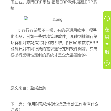
ERP
,
ERP
,
ERP
周左右。廈門
系統
福建
軟件
福建
系
統
在
5.
各行各業都不一樣，有的是通用軟件，標準
線
化產品，例如一些財務管理軟件；具體到精細行業
ERP
都有相對來說是定制化的系統，例如盈縱啟航
客
能夠針對不同行業的需求進行定制軟件開發，只有
服
根據行業特性定制的系統才是企業最適合的。
原文來自：
盈縱啟航
下一篇：
使用財務軟件對企業及會計工作者有什么
好處？