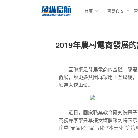
首頁
智慧食安
智
2019年農村電商發展
互聯網是發展電商的基礎，隨著
發展，讓更多貧困群眾用上互聯網，
展進入快車道。
近日，國家職業教育研究院電子
商務專家李建華接受媒體采訪時表示
注重“商品化”“品牌化”“本土化”等策