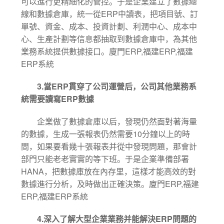
可以進行更精細化的管控。于是企業建立了數據總
ERP
線和數據倉庫，統一從
中讀表，把項目號、訂
單號、資金、成本、投資計劃、利潤中心、成本中
心、生產計劃等信息都抽取到數據倉庫中，為其他
ERP,
ERP,
業務系統提供數據接口。廈門
福建
福建
ERP
系統
3.
ERP
當
貫穿了公司運營后，公司其他業務系
ERP
統需要讀寫
數據
企業做了數據倉庫以后，發現仍然面對著海量
10
的數據，生成一張報表仍然需要
分鐘以上的時
間，如果要看幾十張報表并從中發現問題，那會計
部門只能老老實實的等下班。于是企業準備部署
HANA
，把數據庫放在內存里，這樣才能高效的對
ERP,
數據進行分析，及時做出正確決策。廈門
福建
ERP,
ERP
福建
系統
4.
ERP
深入了解大型企業業務并能解決
問題的