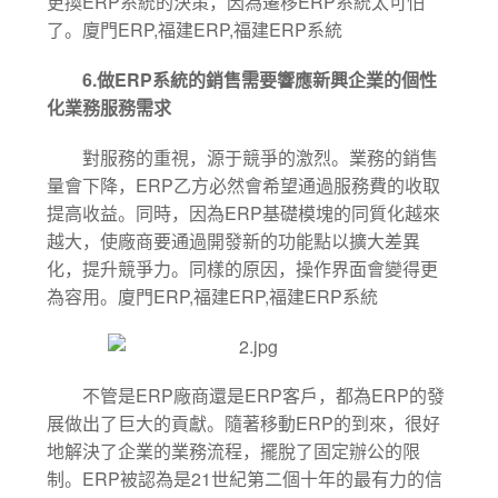
ERP
ERP
更換
系統的決策，因為遷移
系統太可怕
ERP,
ERP,
ERP
了。廈門
福建
福建
系統
6.
ERP
做
系統的銷售需要響應新興企業的個性
化業務服務需求
對服務的重視，源于競爭的激烈。業務的銷售
ERP
量會下降，
乙方必然會希望通過服務費的收取
ERP
提高收益。同時，因為
基礎模塊的同質化越來
越大，使廠商要通過開發新的功能點以擴大差異
化，提升競爭力。同樣的原因，操作界面會變得更
ERP,
ERP,
ERP
為容用。廈門
福建
福建
系統
ERP
ERP
ERP
不管是
廠商還是
客戶，都為
的發
ERP
展做出了巨大的貢獻。隨著移動
的到來，很好
地解決了企業的業務流程，擺脫了固定辦公的限
ERP
21
制。
被認為是
世紀第二個十年的最有力的信