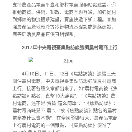
支持農產品電商平臺和鄉村電商服務站點建設。④
推動商貿、供銷、郵政、電商互聯互通，加強從村
到鄉鎮的物流體系建設，實施快遞下鄉工程。⑤加
強農產品產地預冷等冷鏈物流基礎設施網絡建設，
完善鮮活農產品直供直銷體系。
2017
年中央電視臺集點訪談強調農村電商上行
4
10
11
12
月
日、
日、
日《焦點訪談》連續三天
關注農村電商，中央電視臺集點訪談強調農村電商
“
上行，接著各種文章都出來了，如
農村電商被《焦
10
”
點訪談》點名，直擊
大痛點
、“《焦點訪談》農
“
村電商，遠不是‘賣貨’這么簡單”、
《焦點訪談》：
‘
’”
“
農村電商味兒不
農
、
被《焦點訪談》點名的農村
”
電商為什么賣不動
，在全國影響很大，農產品電商
上行農村電商的一個難點，《集點訪談》促進了