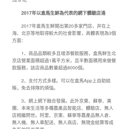
。
2017
年以盒馬生鮮為代表的網下體驗店涌
2017
20
年盒馬生鮮開出第
多家門店，并在上
3
海、北京等地取得較大的社會影響，具體表現為
個
方面：
1
、商品品類較多且增添餐飲服務，盒馬鮮生北
1
京店營業面積超過
萬平方米，且半數面積用來做餐
8000
飲服務，該店商品數量超過
個。
2
App
、支付方式多樣。可以在盒馬
上自助結
賬，免去排隊的煩惱。
3
、網上網下融合發展。此外京東、蘇寧、美
團、本來生活等多種農產品智能店、體驗店、無人
店相繼問世。阿里、京東、蘇寧等農產品無人倉、
無人機、無人車配送、無人商店、無現金結算等成