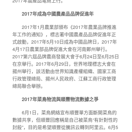
2017
年農產品電商上行。
2017
年成為中國農產品品牌促進年
2017
1
2017
年
月農業部頒布《
年農業品牌推進
年工作的通知》，標志著中國農產品品牌促進年正
2017
5
10
2017
式啟動，
年
月
日成為中國品牌日，
年
4
17
月
日農業部品牌促進大會在河南鄭州舉行。
2017
6
24
6
25
第六屆品牌農商發展大會于
月
日至
月
日
2017
6
29
在京舉行。
年
月
日，世界地理標志大會在
揚州舉行，該活動由世界知識產權組織、國家工商
行政管理總局、揚州人民政府、江蘇工商行政管理
總局聯合舉辦。
2017
年菜鳥物流與順豐物流數據之爭
6
1
月
日，菜鳥網絡宣布順豐單方面斷開菜鳥的
“
數據共享，但順豐回應稱是自己被菜鳥
有針對性的
”
6
5
封殺
，目的是希望順豐從騰訊云轉到阿里云。
月