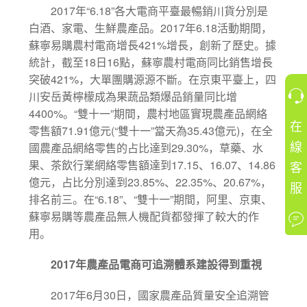
2017
“6.18”
年
各大電商平臺最暢銷川貨分別是
2017
6.18
白酒、家電、生鮮農產品。
年
活動期間，
421%
蘇寧易購農村電商增長
增長，創新了歷史。據
18
16
統計，截至
日
點，蘇寧農村電商同比銷售增長
421%
突破
，大單團購源源不斷。在京東平臺上，四
川安岳黃檸檬成為果蔬品類爆品銷量同比增
4400%
“
”
。
雙十一
期間，農村地區實現農產品網絡
在
71.91
(“
”
35.43
)
零售額
億元
雙十一
當天為
億元
，在全
線
29.30%
國農產品網絡零售的占比達到
，草藥、水
17.15
16.07
14.86
客
果、茶飲行業網絡零售額達到
、
、
23.85%
22.35%
20.67%
億元，占比分別達到
、
、
，
服
“6.18”
“
”
排名前三。在
、
雙十一
期間，阿里、京東、
蘇寧易購等農產品無人機配貨都發揮了較大的作
用。
2017
年農產品電商可追溯體系建設得到重視
2017
6
30
年
月
日，國家農產品質量安全追溯管