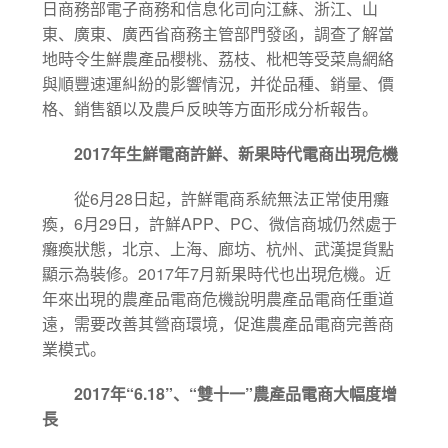
日商務部電子商務和信息化司向江蘇、浙江、山
東、廣東、廣西省商務主管部門發函，調查了解當
地時令生鮮農產品櫻桃、荔枝、枇杷等受菜鳥網絡
與順豐速運糾紛的影響情況，并從品種、銷量、價
格、銷售額以及農戶反映等方面形成分析報告。
2017
年生鮮電商許鮮、新果時代電商出現危機
6
28
從
月
日起，許鮮電商系統無法正常使用癱
6
29
APP
PC
瘓，
月
日，許鮮
、
、微信商城仍然處于
癱瘓狀態，北京、上海、廊坊、杭州、武漢提貨點
2017
7
顯示為裝修。
年
月新果時代也出現危機。近
年來出現的農產品電商危機說明農產品電商任重道
遠，需要改善其營商環境，促進農產品電商完善商
業模式。
2017
“6.18”
“
”
年
、
雙十一
農產品電商大幅度增
長