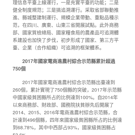
理信息平臺上線運行，一是充實平臺的功能；二是
健全制度規范；三是搞追溯運行。采取省部聯動推
進、縣城整建制運行、規模企業帶動、重點品種示
范，在四川、廣東、山東三省開展試點。此外商務
部、國家質檢總局、國家糧食局的農產品可追溯體
系建設也加快了步伐，初步形成了國家、第三方平
臺、企業（合作組織）可追溯的框架體系。
2017
年國家電商進農村綜合示范縣累計超過
750
個
2017
年國家電商進農村綜合示范縣出臺達到
260
750
2017
個，累計實現了
個縣的突破，
年示范縣
100%
2014
中國家級貧困縣所占的比例達到
。自
年
以來商務部、財政部、國務院扶貧辦先后開展了
2014
2015
2016
、
、
年電商進農村綜合示范縣，合
496
計達到
個縣，四年來國家級貧困縣所占的比例達
68.78%
93%
到
，其中中西部占
，國家級貧困縣占
52.6%