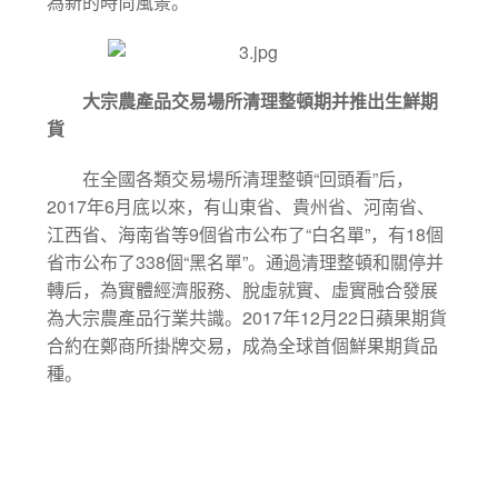
為新的時尚風景。
大宗農產品交易場所清理整頓期并推出生鮮期
貨
“
”
在全國各類交易場所清理整頓
回頭看
后，
2017
6
年
月底以來，有山東省、貴州省、河南省、
9
“
”
18
江西省、海南省等
個省市公布了
白名單
，有
個
338
“
”
省市公布了
個
黑名單
。通過清理整頓和關停并
轉后，為實體經濟服務、脫虛就實、虛實融合發展
2017
12
22
為大宗農產品行業共識。
年
月
日蘋果期貨
合約在鄭商所掛牌交易，成為全球首個鮮果期貨品
種。