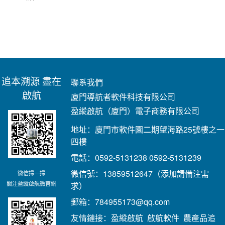
追本溯源 盡在
聯系我們
啟航
廈門導航者軟件科技有限公司
盈縱啟航（廈門）電子商務有限公司
地址：廈門市軟件園二期望海路25號樓之一
四樓
電話：0592-5131238 0592-5131239
微信號：13859512647（添加請備注需
微信掃一掃
關注盈縱啟航微官網
求）
郵箱：784955173@qq.com
友情鏈接：
盈縱啟航
啟航軟件
農產品追