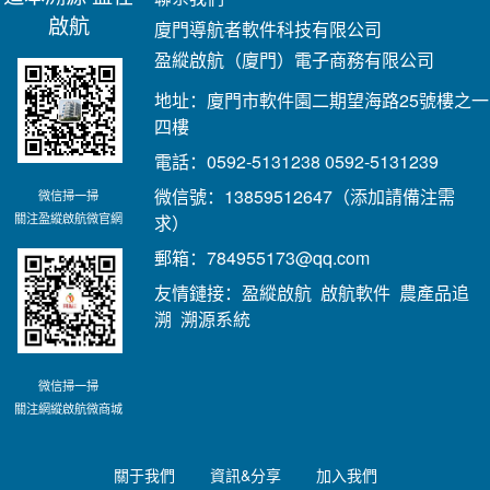
啟航
廈門導航者軟件科技有限公司
盈縱啟航（廈門）電子商務有限公司
地址：廈門市軟件園二期望海路25號樓之一
四樓
電話：0592-5131238 0592-5131239
微信號：13859512647（添加請備注需
微信掃一掃
關注盈縱啟航微官網
求）
郵箱：784955173@qq.com
友情鏈接：
盈縱啟航
啟航軟件
農產品追
溯
溯源系統
微信掃一掃
關注網縱啟航微商城
關于我們
資訊&分享
加入我們